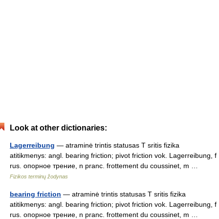
Look at other dictionaries:
Lagerreibung
— atraminė trintis statusas T sritis fizika
atitikmenys: angl. bearing friction; pivot friction vok. Lagerreibung, f
rus. опорное трение, n pranc. frottement du coussinet, m …
Fizikos terminų žodynas
bearing friction
— atraminė trintis statusas T sritis fizika
atitikmenys: angl. bearing friction; pivot friction vok. Lagerreibung, f
rus. опорное трение, n pranc. frottement du coussinet, m …