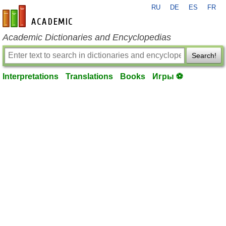
RU
DE
ES
FR
en-academic.com
Academic Dictionaries and Encyclopedias
Search!
Interpretations
Translations
Books
Игры ⚽