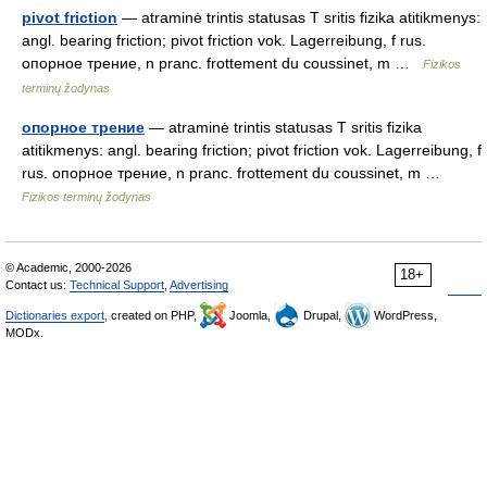
pivot friction
— atraminė trintis statusas T sritis fizika atitikmenys:
angl. bearing friction; pivot friction vok. Lagerreibung, f rus.
опорное трение, n pranc. frottement du coussinet, m …
Fizikos
terminų žodynas
опорное трение
— atraminė trintis statusas T sritis fizika
atitikmenys: angl. bearing friction; pivot friction vok. Lagerreibung, f
rus. опорное трение, n pranc. frottement du coussinet, m …
Fizikos terminų žodynas
© Academic, 2000-2026
18+
Contact us:
Technical Support
,
Advertising
Dictionaries export
, created on PHP,
Joomla,
Drupal,
WordPress,
MODx.