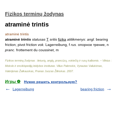
Fizikos terminų žodynas
atraminė trintis
atraminė trintis
atraminė
trintis
statusas
T
sritis
fizika
atitikmenys
:
angl.
bearing
friction; pivot friction
vok.
Lagerreibung, f
rus.
опорное трение, n
pranc.
frottement du coussinet, m
Fizikos terminų žodynas : lietuvių, anglų, prancūzų, vokiečių ir rusų kalbomis. – Vilnius :
Mokslo ir enciklopedijų leidybos institutas
.
Vilius Palenskis, Vytautas Valiukėnas,
Valerijonas Žalkauskas, Pranas Juozas Žilinskas
.
2007
.
Игры ⚽
Нужно решить контрольную?
Lagerreibung
bearing friction