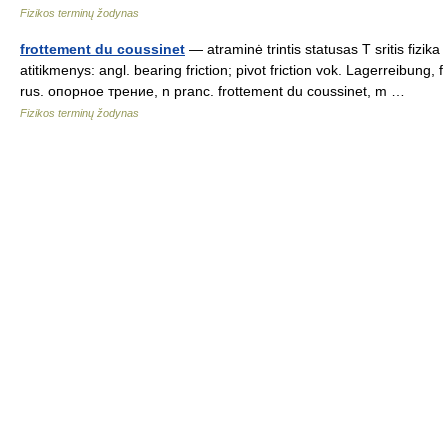
Fizikos terminų žodynas
frottement du coussinet
— atraminė trintis statusas T sritis fizika
atitikmenys: angl. bearing friction; pivot friction vok. Lagerreibung, f
rus. опорное трение, n pranc. frottement du coussinet, m …
Fizikos terminų žodynas